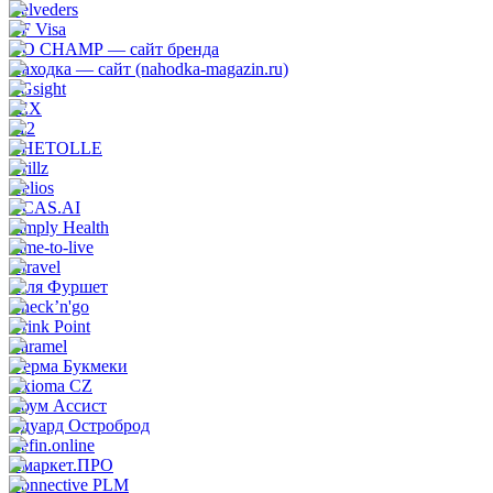
Belveders
BF Visa
GO CHAMP — сайт бренда
Находка — сайт (nahodka-magazin.ru)
TGsight
1EX
412
CHETOLLE
Grillz
Helios
OCAS.AI
Simply Health
Time-to-live
Xtravel
А ля Фуршет
Check’n'go
Drink Point
Caramel
Ферма Букмеки
Axioma CZ
Хоум Ассист
Эдуард Остроброд
Refin.online
Нмаркет.ПРО
Connective PLM