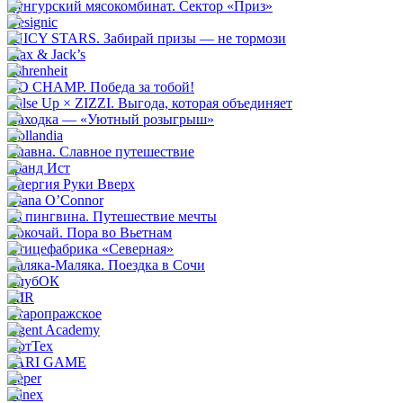
Кунгурский мясокомбинат. Сектор «Приз»
Designic
JUICY STARS. Забирай призы — не тормози
Max & Jack’s
Fahrenheit
GO CHAMP. Победа за тобой!
Pulse Up × ZIZZI. Выгода, которая объединяет
Находка — «Уютный розыгрыш»
Hollandia
Славна. Славное путешествие
Гранд Ист
Энергия Руки Вверх
Diana O’Connor
33 пингвина. Путешествие мечты
Сокочай. Пора во Вьетнам
Птицефабрика «Северная»
Каляка-Маляка. Поездка в Сочи
КлубОК
MIR
Старопражское
Agent Academy
АртТех
PARI GAME
Reper
Silnex