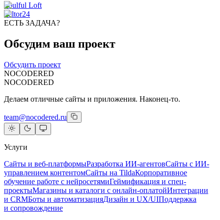
Soulful Loft
rieltor24
ЕСТЬ ЗАДАЧА?
Обсудим ваш проект
Обсудить проект
NOCODERED
NOCODERED
Делаем отличные сайты и приложения. Наконец-то.
team@nocodered.ru
Услуги
Сайты и веб-платформы
Разработка ИИ-агентов
Сайты с ИИ-
управлением контентом
Сайты на Tilda
Корпоративное
обучение работе с нейросетями
Геймификация и спец-
проекты
Магазины и каталоги с онлайн-оплатой
Интеграции
и CRM
Боты и автоматизация
Дизайн и UX/UI
Поддержка
и сопровождение