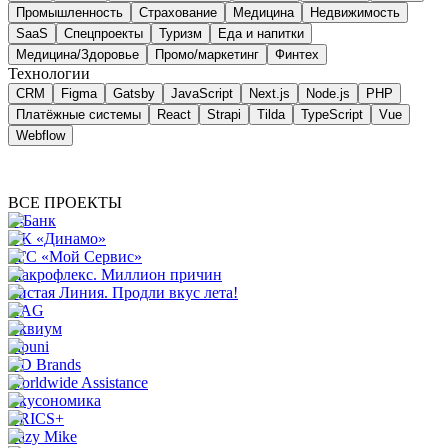
Промышленность
Страхование
Медицина
Недвижимость
SaaS
Спецпроекты
Туризм
Еда и напитки
Медицина/Здоровье
Промо/маркетинг
Финтех
Технологии
CRM
Figma
Gatsby
JavaScript
Next.js
Node.js
PHP
Платёжные системы
React
Strapi
Tilda
TypeScript
Vue
Webflow
ВСЕ ПРОЕКТЫ
Т-Банк
ФК «Динамо»
РГС «Мой Сервис»
Макрофлекс. Миллион причин
Чистая Линия. Продли вкус лета!
AAG
Эквиум
Sipuni
OD Brands
Worldwide Assistance
Вкусономика
BRICS+
Lazy Mike