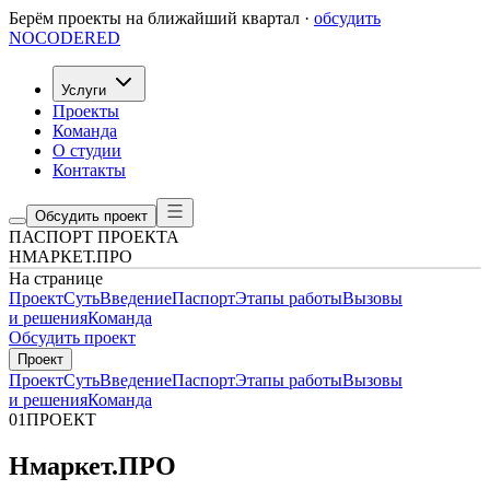
Берём проекты на ближайший квартал ·
обсудить
NOCODERED
Услуги
Проекты
Команда
О студии
Контакты
Обсудить проект
ПАСПОРТ ПРОЕКТА
НМАРКЕТ.ПРО
На странице
Проект
Суть
Введение
Паспорт
Этапы работы
Вызовы
и решения
Команда
Обсудить проект
Проект
Проект
Суть
Введение
Паспорт
Этапы работы
Вызовы
и решения
Команда
01
ПРОЕКТ
Нмаркет.ПРО