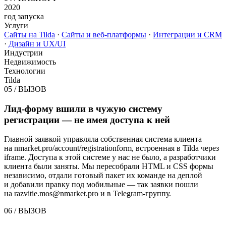
2020
год запуска
Услуги
Сайты на Tilda
·
Сайты и веб-платформы
·
Интеграции и CRM
·
Дизайн и UX/UI
Индустрии
Недвижимость
Технологии
Tilda
05
/
ВЫЗОВ
Лид-форму вшили в чужую систему
регистрации — не имея доступа к ней
Главной заявкой управляла собственная система клиента
на nmarket.pro/account/registrationform, встроенная в Tilda через
iframe. Доступа к этой системе у нас не было, а разработчики
клиента были заняты. Мы пересобрали HTML и CSS формы
независимо, отдали готовый пакет их команде на деплой
и добавили правку под мобильные — так заявки пошли
на razvitie.mos@nmarket.pro и в Telegram-группу.
06
/
ВЫЗОВ