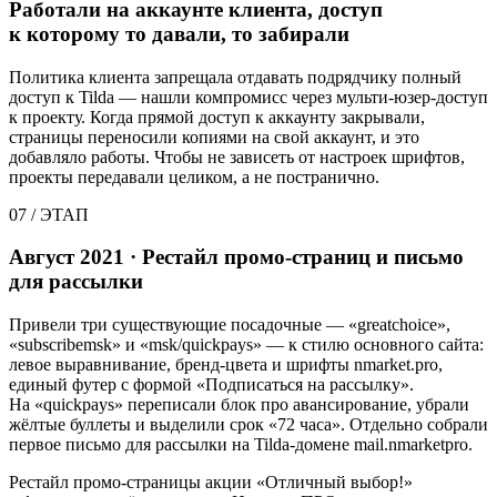
Работали на аккаунте клиента, доступ
к которому то давали, то забирали
Политика клиента запрещала отдавать подрядчику полный
доступ к Tilda — нашли компромисс через мульти-юзер-доступ
к проекту. Когда прямой доступ к аккаунту закрывали,
страницы переносили копиями на свой аккаунт, и это
добавляло работы. Чтобы не зависеть от настроек шрифтов,
проекты передавали целиком, а не постранично.
07
/
ЭТАП
Август 2021 · Рестайл промо-страниц и письмо
для рассылки
Привели три существующие посадочные — «greatchoice»,
«subscribemsk» и «msk/quickpays» — к стилю основного сайта:
левое выравнивание, бренд-цвета и шрифты nmarket.pro,
единый футер с формой «Подписаться на рассылку».
На «quickpays» переписали блок про авансирование, убрали
жёлтые буллеты и выделили срок «72 часа». Отдельно собрали
первое письмо для рассылки на Tilda-домене mail.nmarketpro.
Рестайл промо-страницы акции «Отличный выбор!»