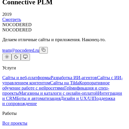
Connective PLM
2019
Смотреть
NOCODERED
NOCODERED
Делаем отличные сайты и приложения. Наконец-то.
team@nocodered.ru
Услуги
Сайты и веб-платформы
Разработка ИИ-агентов
Сайты с ИИ-
управлением контентом
Сайты на Tilda
Корпоративное
обучение работе с нейросетями
Геймификация и спец-
проекты
Магазины и каталоги с онлайн-оплатой
Интеграции
и CRM
Боты и автоматизация
Дизайн и UX/UI
Поддержка
и сопровождение
Работы
Все проекты