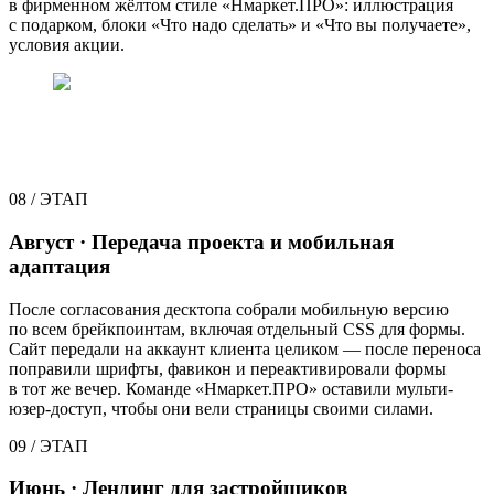
в фирменном жёлтом стиле «Нмаркет.ПРО»: иллюстрация
с подарком, блоки «Что надо сделать» и «Что вы получаете»,
условия акции.
08
/
ЭТАП
Август · Передача проекта и мобильная
адаптация
После согласования десктопа собрали мобильную версию
по всем брейкпоинтам, включая отдельный CSS для формы.
Сайт передали на аккаунт клиента целиком — после переноса
поправили шрифты, фавикон и переактивировали формы
в тот же вечер. Команде «Нмаркет.ПРО» оставили мульти-
юзер-доступ, чтобы они вели страницы своими силами.
09
/
ЭТАП
Июнь · Лендинг для застройщиков