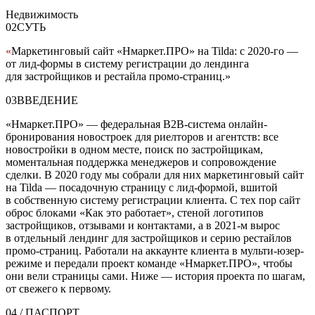
Недвижимость
02
СУТЬ
«
Маркетинговый сайт «Нмаркет.ПРО» на Tilda: с 2020-го —
от лид-формы в систему регистрации до лендинга
для застройщиков и рестайла промо-страниц.
»
03
ВВЕДЕНИЕ
«Нмаркет.ПРО» — федеральная B2B-система онлайн-
бронирования новостроек для риелторов и агентств: все
новостройки в одном месте, поиск по застройщикам,
моментальная поддержка менеджеров и сопровождение
сделки. В 2020 году мы собрали для них маркетинговый сайт
на Tilda — посадочную страницу с лид-формой, вшитой
в собственную систему регистрации клиента. С тех пор сайт
оброс блоками «Как это работает», стеной логотипов
застройщиков, отзывами и контактами, а в 2021-м вырос
в отдельный лендинг для застройщиков и серию рестайлов
промо-страниц. Работали на аккаунте клиента в мульти-юзер-
режиме и передали проект команде «Нмаркет.ПРО», чтобы
они вели страницы сами. Ниже — история проекта по шагам,
от свежего к первому.
04
/ ПАСПОРТ