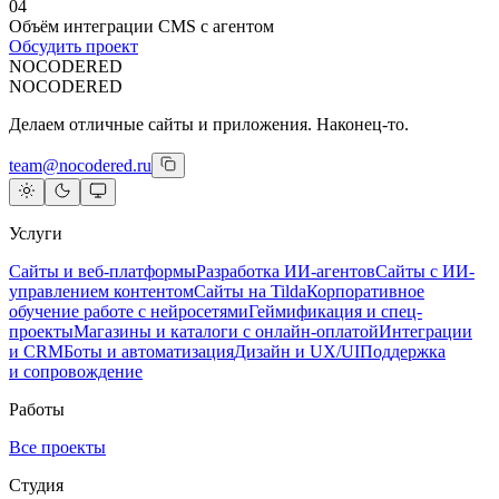
04
Объём интеграции CMS с агентом
Обсудить проект
NOCODERED
NOCODERED
Делаем отличные сайты и приложения. Наконец-то.
team@nocodered.ru
Услуги
Сайты и веб-платформы
Разработка ИИ-агентов
Сайты с ИИ-
управлением контентом
Сайты на Tilda
Корпоративное
обучение работе с нейросетями
Геймификация и спец-
проекты
Магазины и каталоги с онлайн-оплатой
Интеграции
и CRM
Боты и автоматизация
Дизайн и UX/UI
Поддержка
и сопровождение
Работы
Все проекты
Студия