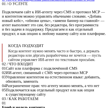
01
/ О УСЛУГЕ
Подключаем сайт к ИИ-агенту через CMS и протокол MCP —
и контентом можно управлять обычными словами. «Добавь
новый кейс», «обнови цены», «замени баннер на главной» —
агент выполняет это сам, без редактора, без программиста
и без задачи в поддержку. Предлагаем и как отдельный
продукт, и как опцию к любому нашему сайту или платформе.
КОГДА ПОДХОДИТ
Когда контент нужно менять часто и быстро, а держать
редактора или дёргать разработчика не хочется — пусть
сайтом управляет ИИ-агент по текстовым просьбам.
02
/ ЧТО ВХОДИТ
01
Сайт или платформа с подключённой CMS
02
ИИ-агент, связанный с CMS через протокол MCP
03
Управление контентом на естественном языке: добавить,
обновить, заменить
04
Разграничение прав: что агенту можно менять, а что нет
05
Подключается как отдельный продукт или как опция
к существующему сайту
03
/ КАК РАБОТАЕМ
01
Бриф и модель контента