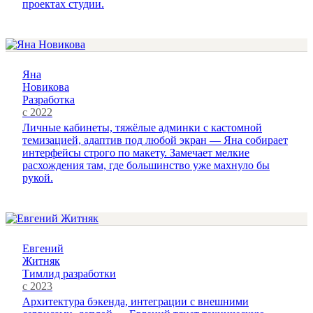
проектах студии.
Яна
Новикова
Разработка
с 2022
Личные кабинеты, тяжёлые админки с кастомной
темизацией, адаптив под любой экран — Яна собирает
интерфейсы строго по макету. Замечает мелкие
расхождения там, где большинство уже махнуло бы
рукой.
Евгений
Житняк
Тимлид разработки
с 2023
Архитектура бэкенда, интеграции с внешними