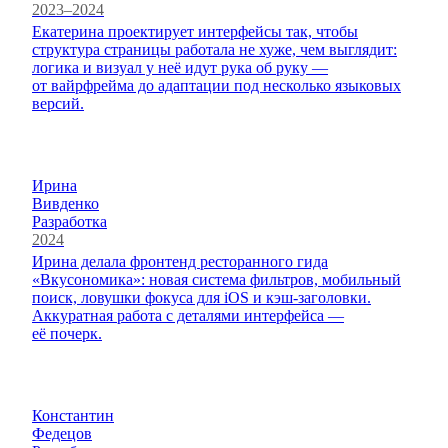
2023–2024
Екатерина проектирует интерфейсы так, чтобы
структура страницы работала не хуже, чем выглядит:
логика и визуал у неё идут рука об руку —
от вайрфрейма до адаптации под несколько языковых
версий.
Ирина
Вивденко
Разработка
2024
Ирина делала фронтенд ресторанного гида
«Вкусономика»: новая система фильтров, мобильный
поиск, ловушки фокуса для iOS и кэш-заголовки.
Аккуратная работа с деталями интерфейса —
её почерк.
Константин
Федецов