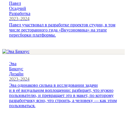
Павел
Осадчий
Разработка
2023–2024
Павел участвовал в разработке проектов студии, в том
числе ресторанного гида «Вкусономика» на этапе
пересборки платформы.
Эва
Бикнус
Дизайн
2023–2024
Эва одинаково сильна в исследовании задачи
и в её визуальном воплощении: разбирает, что нужно
пользователю, и превращает это в макет, по которому
разработчику ясно, что строить, а человеку — как этим
пользоваться.