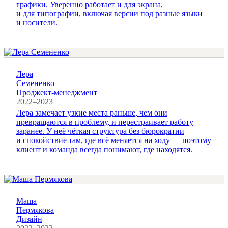
графики. Уверенно работает и для экрана,
и для типографии, включая версии под разные языки
и носители.
Лера
Семененко
Проджект-менеджмент
2022–2023
Лера замечает узкие места раньше, чем они
превращаются в проблему, и перестраивает работу
заранее. У неё чёткая структура без бюрократии
и спокойствие там, где всё меняется на ходу — поэтому
клиент и команда всегда понимают, где находятся.
Маша
Пермякова
Дизайн