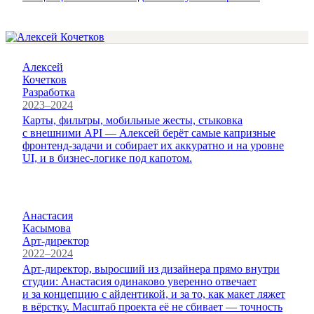
Алексей
Кочетков
Разработка
2023–2024
Карты, фильтры, мобильные жесты, стыковка
с внешними API — Алексей берёт самые капризные
фронтенд-задачи и собирает их аккуратно и на уровне
UI, и в бизнес-логике под капотом.
Анастасия
Касымова
Арт-директор
2022–2024
Арт-директор, выросший из дизайнера прямо внутри
студии: Анастасия одинаково уверенно отвечает
и за концепцию с айдентикой, и за то, как макет ляжет
в вёрстку. Масштаб проекта её не сбивает — точность