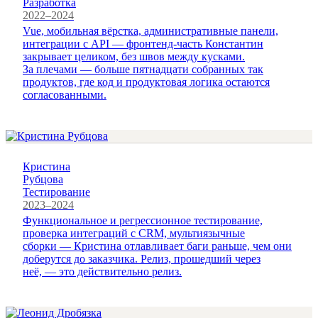
Разработка
2022–2024
Vue, мобильная вёрстка, административные панели,
интеграции с API — фронтенд-часть Константин
закрывает целиком, без швов между кусками.
За плечами — больше пятнадцати собранных так
продуктов, где код и продуктовая логика остаются
согласованными.
Кристина
Рубцова
Тестирование
2023–2024
Функциональное и регрессионное тестирование,
проверка интеграций с CRM, мультиязычные
сборки — Кристина отлавливает баги раньше, чем они
доберутся до заказчика. Релиз, прошедший через
неё, — это действительно релиз.