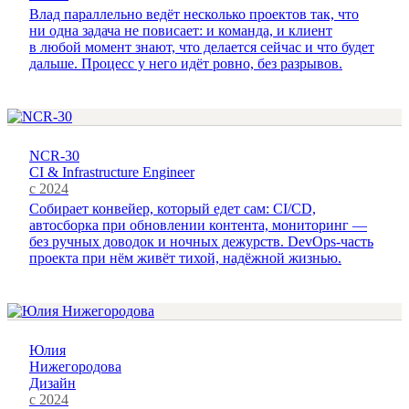
Влад параллельно ведёт несколько проектов так, что
ни одна задача не повисает: и команда, и клиент
в любой момент знают, что делается сейчас и что будет
дальше. Процесс у него идёт ровно, без разрывов.
NCR-30
CI & Infrastructure Engineer
с 2024
Собирает конвейер, который едет сам: CI/CD,
автосборка при обновлении контента, мониторинг —
без ручных доводок и ночных дежурств. DevOps-часть
проекта при нём живёт тихой, надёжной жизнью.
Юлия
Нижегородова
Дизайн
с 2024