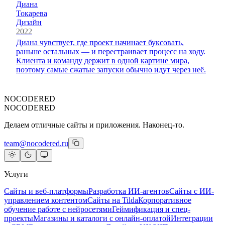
Диана
Токарева
Дизайн
2022
Диана чувствует, где проект начинает буксовать,
раньше остальных — и перестраивает процесс на ходу.
Клиента и команду держит в одной картине мира,
поэтому самые сжатые запуски обычно идут через неё.
NOCODERED
NOCODERED
Делаем отличные сайты и приложения. Наконец-то.
team@nocodered.ru
Услуги
Сайты и веб-платформы
Разработка ИИ-агентов
Сайты с ИИ-
управлением контентом
Сайты на Tilda
Корпоративное
обучение работе с нейросетями
Геймификация и спец-
проекты
Магазины и каталоги с онлайн-оплатой
Интеграции