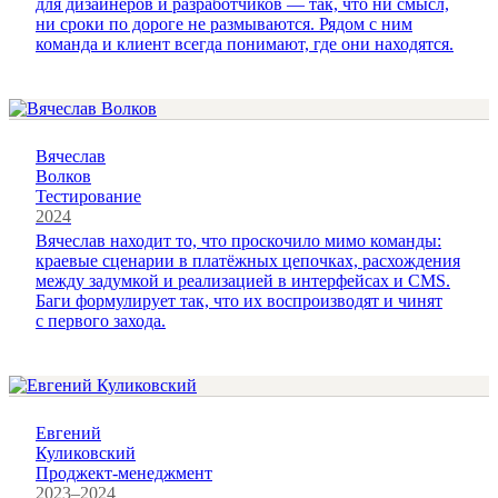
для дизайнеров и разработчиков — так, что ни смысл,
ни сроки по дороге не размываются. Рядом с ним
команда и клиент всегда понимают, где они находятся.
Вячеслав
Волков
Тестирование
2024
Вячеслав находит то, что проскочило мимо команды:
краевые сценарии в платёжных цепочках, расхождения
между задумкой и реализацией в интерфейсах и CMS.
Баги формулирует так, что их воспроизводят и чинят
с первого захода.
Евгений
Куликовский
Проджект-менеджмент
2023–2024