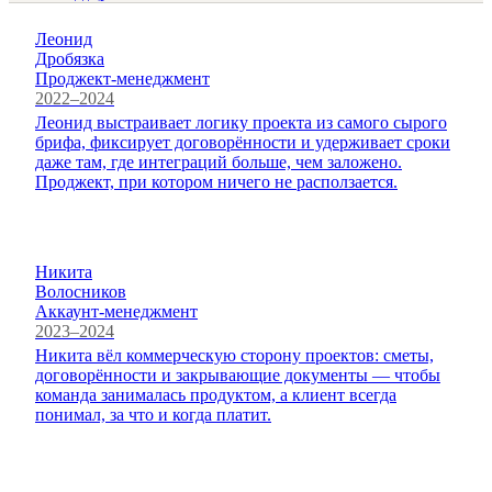
Леонид
Дробязка
Проджект-менеджмент
2022–2024
Леонид выстраивает логику проекта из самого сырого
брифа, фиксирует договорённости и удерживает сроки
даже там, где интеграций больше, чем заложено.
Проджект, при котором ничего не расползается.
Никита
Волосников
Аккаунт-менеджмент
2023–2024
Никита вёл коммерческую сторону проектов: сметы,
договорённости и закрывающие документы — чтобы
команда занималась продуктом, а клиент всегда
понимал, за что и когда платит.