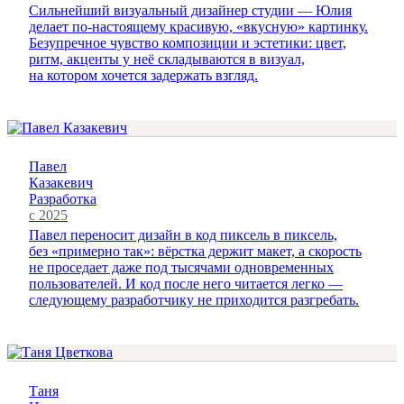
Сильнейший визуальный дизайнер студии — Юлия
делает по-настоящему красивую, «вкусную» картинку.
Безупречное чувство композиции и эстетики: цвет,
ритм, акценты у неё складываются в визуал,
на котором хочется задержать взгляд.
Павел
Казакевич
Разработка
с 2025
Павел переносит дизайн в код пиксель в пиксель,
без «примерно так»: вёрстка держит макет, а скорость
не проседает даже под тысячами одновременных
пользователей. И код после него читается легко —
следующему разработчику не приходится разгребать.
Таня