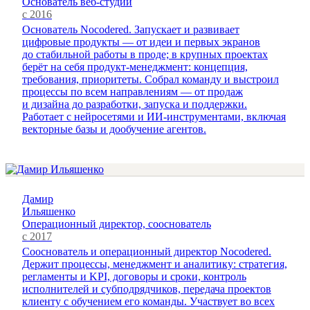
Основатель веб-студии
с 2016
Основатель Nocodered. Запускает и развивает
цифровые продукты — от идеи и первых экранов
до стабильной работы в проде; в крупных проектах
берёт на себя продукт-менеджмент: концепция,
требования, приоритеты. Собрал команду и выстроил
процессы по всем направлениям — от продаж
и дизайна до разработки, запуска и поддержки.
Работает с нейросетями и ИИ-инструментами, включая
векторные базы и дообучение агентов.
Дамир
Ильяшенко
Операционный директор, сооснователь
с 2017
Сооснователь и операционный директор Nocodered.
Держит процессы, менеджмент и аналитику: стратегия,
регламенты и KPI, договоры и сроки, контроль
исполнителей и субподрядчиков, передача проектов
клиенту с обучением его команды. Участвует во всех