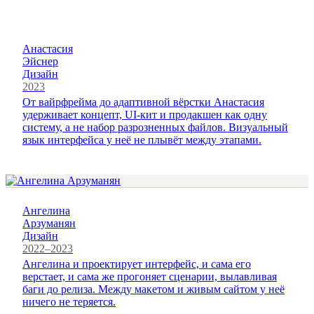
Анастасия
Эйснер
Дизайн
2023
От вайрфрейма до адаптивной вёрстки Анастасия
удерживает концепт, UI-кит и продакшен как одну
систему, а не набор разрозненных файлов. Визуальный
язык интерфейса у неё не плывёт между этапами.
Ангелина
Арзуманян
Дизайн
2022–2023
Ангелина и проектирует интерфейс, и сама его
верстает, и сама же прогоняет сценарии, вылавливая
баги до релиза. Между макетом и живым сайтом у неё
ничего не теряется.