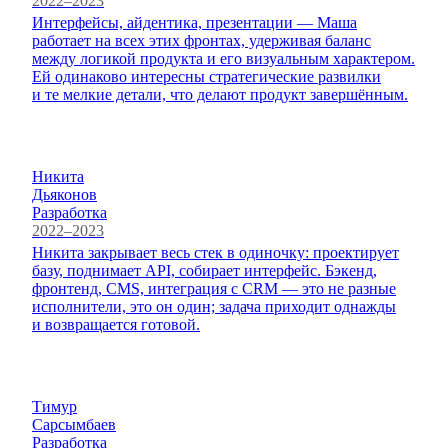
2022–2023
Интерфейсы, айдентика, презентации — Маша
работает на всех этих фронтах, удерживая баланс
между логикой продукта и его визуальным характером.
Ей одинаково интересны стратегические развилки
и те мелкие детали, что делают продукт завершённым.
Никита
Дьяконов
Разработка
2022–2023
Никита закрывает весь стек в одиночку: проектирует
базу, поднимает API, собирает интерфейс. Бэкенд,
фронтенд, CMS, интеграция с CRM — это не разные
исполнители, это он один; задача приходит однажды
и возвращается готовой.
Тимур
Сарсымбаев
Разработка