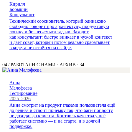
Кирилл
Бобыкин
Консультант
Технический сооснователь, который одинаково
свободно говорит про архитектуру, продуктовую
логику и бизнес-смысл задачи. Заходит
как консультант: быстро вникает в чужой контекст
и даёт совет, который потом реально срабатывает
в коде, а не остаётся на слайде.
04
/
РАБОТАЛИ С НАМИ · АРХИВ
·
34
Анна
Малофеева
Тестирование
2025–2026
Анна смотрит на продукт глазами пользователя ещё
до релиза и строит приёмку так, что баги попросту
не доходят до клиента. Контроль качества у неё
работает системно — и на старте, и в долгой
поддержке.