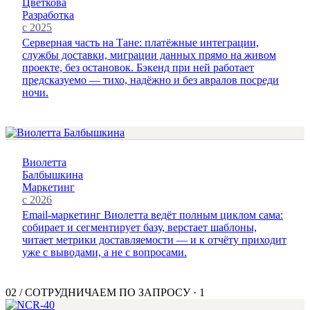
Цветкова
Разработка
с 2025
Серверная часть на Тане: платёжные интеграции,
службы доставки, миграции данных прямо на живом
проекте, без остановок. Бэкенд при ней работает
предсказуемо — тихо, надёжно и без авралов посреди
ночи.
Виолетта
Балбышкина
Маркетинг
с 2026
Email-маркетинг Виолетта ведёт полным циклом сама:
собирает и сегментирует базу, верстает шаблоны,
читает метрики доставляемости — и к отчёту приходит
уже с выводами, а не с вопросами.
02
/
СОТРУДНИЧАЕМ ПО ЗАПРОСУ
·
1