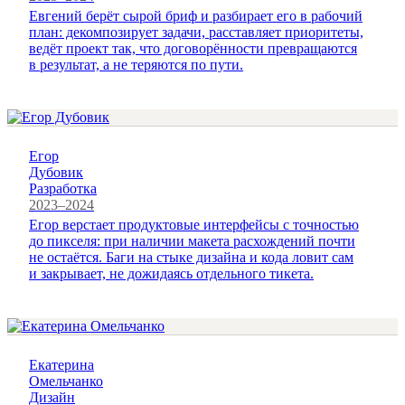
Евгений берёт сырой бриф и разбирает его в рабочий
план: декомпозирует задачи, расставляет приоритеты,
ведёт проект так, что договорённости превращаются
в результат, а не теряются по пути.
Егор
Дубовик
Разработка
2023–2024
Егор верстает продуктовые интерфейсы с точностью
до пикселя: при наличии макета расхождений почти
не остаётся. Баги на стыке дизайна и кода ловит сам
и закрывает, не дожидаясь отдельного тикета.
Екатерина
Омельчанко
Дизайн