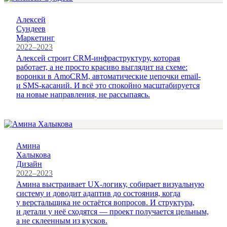
Алексей
Сундеев
Маркетинг
2022–2023
Алексей строит CRM-инфраструктуру, которая
работает, а не просто красиво выглядит на схеме:
воронки в AmoCRM, автоматические цепочки email-
и SMS-касаний. И всё это спокойно масштабируется
на новые направления, не рассыпаясь.
Амина
Халыкова
Дизайн
2022–2023
Амина выстраивает UX-логику, собирает визуальную
систему и доводит адаптив до состояния, когда
у верстальщика не остаётся вопросов. И структура,
и детали у неё сходятся — проект получается цельным,
а не склеенным из кусков.