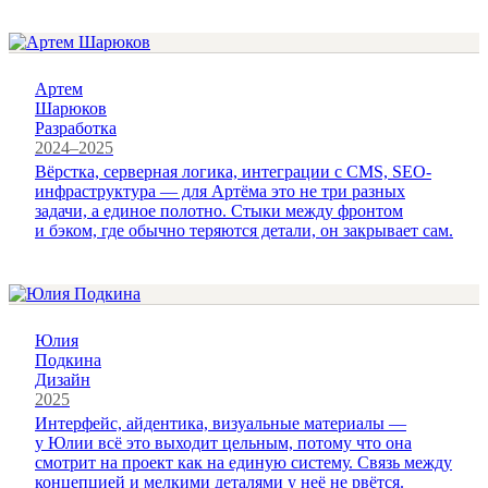
Артем
Шарюков
Разработка
2024–2025
Вёрстка, серверная логика, интеграции с CMS, SEO-
инфраструктура — для Артёма это не три разных
задачи, а единое полотно. Стыки между фронтом
и бэком, где обычно теряются детали, он закрывает сам.
Юлия
Подкина
Дизайн
2025
Интерфейс, айдентика, визуальные материалы —
у Юлии всё это выходит цельным, потому что она
смотрит на проект как на единую систему. Связь между
концепцией и мелкими деталями у неё не рвётся.