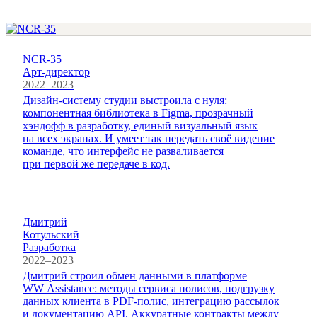
NCR-35
Арт-директор
2022–2023
Дизайн-систему студии выстроила с нуля:
компонентная библиотека в Figma, прозрачный
хэндофф в разработку, единый визуальный язык
на всех экранах. И умеет так передать своё видение
команде, что интерфейс не разваливается
при первой же передаче в код.
Дмитрий
Котульский
Разработка
2022–2023
Дмитрий строил обмен данными в платформе
WW Assistance: методы сервиса полисов, подгрузку
данных клиента в PDF-полис, интеграцию рассылок
и документацию API. Аккуратные контракты между