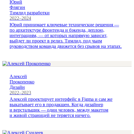
Юрий
Флягин
Тимлид разработки
2022–2024
Юрий принимает ключевые технические решения —
по архитектуре фронтенда и бэкенда, деплою,
интеграциям, — от которых напрямую зависит,
выйдет ли проект в релиз. Тимлид, под чьим
руководством команда движется без срывов на этапах.
Алексей
Прокопенко
Дизайн
2022–2023
Алексей проектирует интерфейс в Figma и сам же
выкатывает его в продакшен. Когда дизайнер
и верстальщик — один человек, между макетом
и живой страницей не теряется ничего.