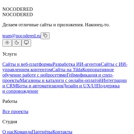
NOCODERED
NOCODERED
Делаем отличные сайты и приложения. Наконец-то.
team@nocodered.ru
Услуги
Сайты и веб-платформы
Разработка ИИ-агентов
Сайты с ИИ-
управлением контентом
Сайты на Tilda
Корпоративное
обучение работе с нейросетями
Геймификация и спец-
проекты
Магазины и каталоги с онлайн-оплатой
Интеграции
и CRM
Боты и автоматизация
Дизайн и UX/UI
Поддержка
и сопровождение
Работы
Все проекты
Студия
О нас
Команда
Партнёры
Контакты