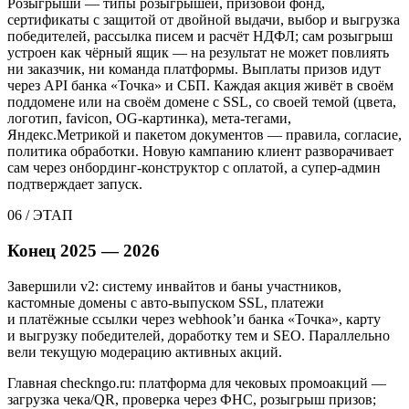
Розыгрыши — типы розыгрышей, призовой фонд,
сертификаты с защитой от двойной выдачи, выбор и выгрузка
победителей, рассылка писем и расчёт НДФЛ; сам розыгрыш
устроен как чёрный ящик — на результат не может повлиять
ни заказчик, ни команда платформы. Выплаты призов идут
через API банка «Точка» и СБП. Каждая акция живёт в своём
поддомене или на своём домене с SSL, со своей темой (цвета,
логотип, favicon, OG-картинка), мета-тегами,
Яндекс.Метрикой и пакетом документов — правила, согласие,
политика обработки. Новую кампанию клиент разворачивает
сам через онбординг-конструктор с оплатой, а супер-админ
подтверждает запуск.
06
/
ЭТАП
Конец 2025 — 2026
Завершили v2: систему инвайтов и баны участников,
кастомные домены с авто-выпуском SSL, платежи
и платёжные ссылки через webhook’и банка «Точка», карту
и выгрузку победителей, доработку тем и SEO. Параллельно
вели текущую модерацию активных акций.
Главная checkngo.ru: платформа для чековых промоакций —
загрузка чека/QR, проверка через ФНС, розыгрыш призов;