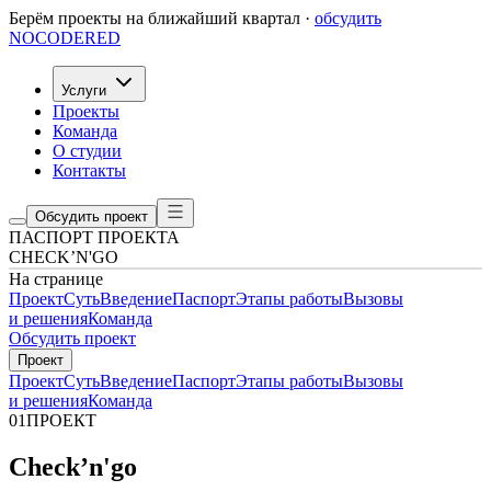
Берём проекты на ближайший квартал ·
обсудить
NOCODERED
Услуги
Проекты
Команда
О студии
Контакты
Обсудить проект
ПАСПОРТ ПРОЕКТА
CHECK’N'GO
На странице
Проект
Суть
Введение
Паспорт
Этапы работы
Вызовы
и решения
Команда
Обсудить проект
Проект
Проект
Суть
Введение
Паспорт
Этапы работы
Вызовы
и решения
Команда
01
ПРОЕКТ
Check’n'go