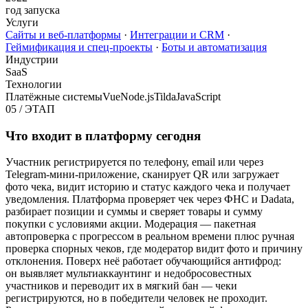
год запуска
Услуги
Сайты и веб-платформы
·
Интеграции и CRM
·
Геймификация и спец-проекты
·
Боты и автоматизация
Индустрии
SaaS
Технологии
Платёжные системы
Vue
Node.js
Tilda
JavaScript
05
/
ЭТАП
Что входит в платформу сегодня
Участник регистрируется по телефону, email или через
Telegram-мини-приложение, сканирует QR или загружает
фото чека, видит историю и статус каждого чека и получает
уведомления. Платформа проверяет чек через ФНС и Dadata,
разбирает позиции и суммы и сверяет товары и сумму
покупки с условиями акции. Модерация — пакетная
автопроверка с прогрессом в реальном времени плюс ручная
проверка спорных чеков, где модератор видит фото и причину
отклонения. Поверх неё работает обучающийся антифрод:
он выявляет мультиаккаунтинг и недобросовестных
участников и переводит их в мягкий бан — чеки
регистрируются, но в победители человек не проходит.