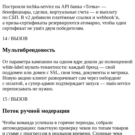
Построили tochka-service на API банка «Точка» —
бенефициары, сделки, виртуальные счета — и выплату
по СБП. В v2 добавили платёжные ссылки и webhook’и,
а призы-сертификаты резервируются атомарно, чтобы один
сертификат не ушёл двум победителям.
14
/
ВЫЗОВ
Мультибрендовость
От параметра кампании на одном ядре дошли до полноценной
white-label мульти-тенантности: каждый бренд — свой
поддомен или домен с SSL, своя тема, документы и метрика.
Новую акцию клиент разворачивает сам через онбординг
с оплатой, а супер-админ подтверждает запуск — main-service
переписывать не нужно.
15
/
ВЫЗОВ
Поток ручной модерации
Чтобы команда успевала в горячие периоды, собрали
автомодерацию: пакетную проверку чеков по типам товаров
и сумме с прогрессом в реальном времени. Спорные чеки