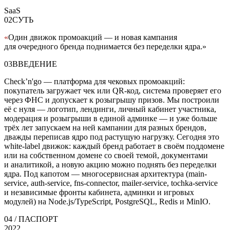
SaaS
02
СУТЬ
«
Один движок промоакций — и новая кампания
для очередного бренда поднимается без переделки ядра.
»
03
ВВЕДЕНИЕ
Check’n'go — платформа для чековых промоакций:
покупатель загружает чек или QR-код, система проверяет его
через ФНС и допускает к розыгрышу призов. Мы построили
её с нуля — логотип, лендинги, личный кабинет участника,
модерация и розыгрыши в единой админке — и уже больше
трёх лет запускаем на ней кампании для разных брендов,
дважды переписав ядро под растущую нагрузку. Сегодня это
white-label движок: каждый бренд работает в своём поддомене
или на собственном домене со своей темой, документами
и аналитикой, а новую акцию можно поднять без переделки
ядра. Под капотом — многосервисная архитектура (main-
service, auth-service, fns-connector, mailer-service, tochka-service
и независимые фронты кабинета, админки и игровых
модулей) на Node.js/TypeScript, PostgreSQL, Redis и MinIO.
04
/ ПАСПОРТ
2022