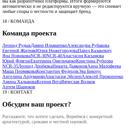
мы как разработчики платформы. Итоги формируются
автоматически и не редактируются вручную — это снимает
любые споры о честности и защищает бренд.
18 / КОМАНДА
Команда проекта
Леонид Рудык
Дамир Ильяшенко
Александра Рубакова
Евгений Житняк
Юлия Нижегородова
Павел Казакевич
Яна Новикова
NCR-30
NCR-40
Анастасия Касымова
Юрий Флягин
Екатерина Омельчанко
Кристина Рубцова
NCR-35
Леонид Дробязка
Никита Дьяконов
Анна Малофеева
Маша Пермякова
Константин Федецов
Эва Бикнус
Ангелина Арзуманян
Анастасия Эйснер
Алексей Прокопенко
Амина Халыкова
Ксения Вега
Вячеслав Волков
Артем Шарюков
19 / КОНТАКТ
Обсудим ваш проект?
Расскажите, что хотите сделать. Вернёмся с конкретной
архитектурой, сроками и честной оценкой.