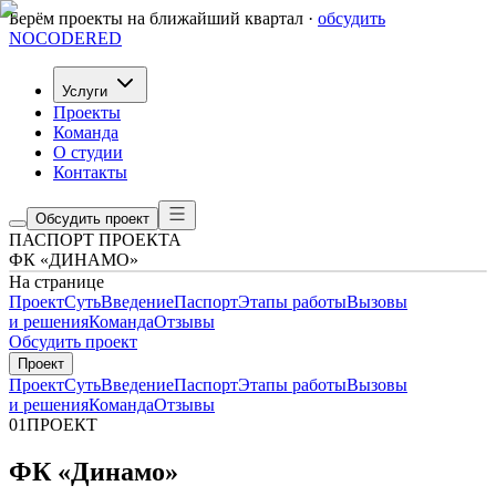
Берём проекты на ближайший квартал ·
обсудить
NOCODERED
Услуги
Проекты
Команда
О студии
Контакты
Обсудить проект
ПАСПОРТ ПРОЕКТА
ФК «ДИНАМО»
На странице
Проект
Суть
Введение
Паспорт
Этапы работы
Вызовы
и решения
Команда
Отзывы
Обсудить проект
Проект
Проект
Суть
Введение
Паспорт
Этапы работы
Вызовы
и решения
Команда
Отзывы
01
ПРОЕКТ
ФК «Динамо»