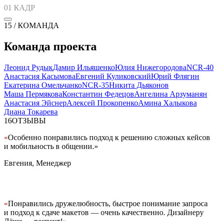
01
КАДР
15 / КОМАНДА
Команда проекта
Леонид Рудык
Дамир Ильяшенко
Юлия Нижегородова
NCR-40
Анастасия Касымова
Евгений Куликовский
Юрий Флягин
Екатерина Омельчанко
NCR-35
Никита Дьяконов
Маша Пермякова
Константин Федецов
Ангелина Арзуманян
Анастасия Эйснер
Алексей Прокопенко
Амина Халыкова
Диана Токарева
16
ОТЗЫВЫ
«
Особенно понравились подход к решению сложных кейсов
и мобильность в общении.
»
Евгения, Менеджер
«
Понравились дружелюбность, быстрое понимание запроса
и подход к сдаче макетов — очень качественно. Дизайнеру