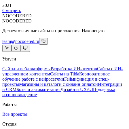
2021
Смотреть
NOCODERED
NOCODERED
Делаем отличные сайты и приложения. Наконец-то.
team@nocodered.ru
Услуги
Сайты и веб-платформы
Разработка ИИ-агентов
Сайты с ИИ-
управлением контентом
Сайты на Tilda
Корпоративное
обучение работе с нейросетями
Геймификация и спец-
проекты
Магазины и каталоги с онлайн-оплатой
Интеграции
и CRM
Боты и автоматизация
Дизайн и UX/UI
Поддержка
и сопровождение
Работы
Все проекты
Студия