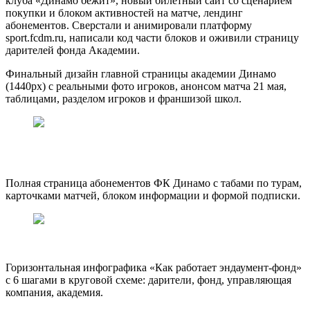
клуба «Динамо бежит», новый билетный сайт со сценарием
покупки и блоком активностей на матче, лендинг
абонементов. Сверстали и анимировали платформу
sport.fcdm.ru, написали код части блоков и оживили страницу
дарителей фонда Академии.
Финальный дизайн главной страницы академии Динамо
(1440px) с реальными фото игроков, анонсом матча 21 мая,
таблицами, разделом игроков и франшизой школ.
Полная страница абонементов ФК Динамо с табами по турам,
карточками матчей, блоком информации и формой подписки.
Горизонтальная инфографика «Как работает эндаумент-фонд»
с 6 шагами в круговой схеме: дарители, фонд, управляющая
компания, академия.