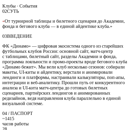
Клубы · События
02
СУТЬ
«
От турнирной таблицы и билетного сценария до Академии,
фонда и бегового клуба — в единой айдентике клуба.
»
03
ВВЕДЕНИЕ
ФК «Динамо» — цифровая экосистема одного из старейших
футбольных клубов России: основной сайт, матч-центр
с таблицами, билетный сайт, разделы Академии и фонда,
программа лояльности и промо-проекты вроде бегового клуба
«Динамо бежит». Мы вели клуб несколько сезонов: собирали
макеты, UI-киты и айдентику, верстали и анимировали
лендинги и платформы, настраивали калькуляторы, поп-апы,
интеграции и веб-аналитику. Прошли путь от конкурентного
анализа и UI-кита матч-центра до готовых билетных
сценариев, партнёрских лендингов и анимированных
редизайнов, ведя направления клуба параллельно в единой
визуальной системе.
04
/ ПАСПОРТ
~1415
часов работы
28