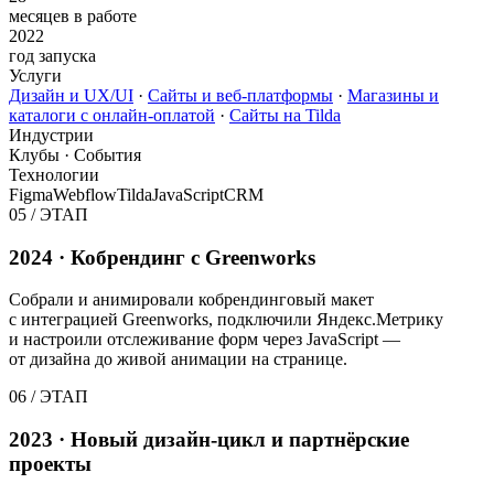
месяцев в работе
2022
год запуска
Услуги
Дизайн и UX/UI
·
Сайты и веб-платформы
·
Магазины и
каталоги с онлайн-оплатой
·
Сайты на Tilda
Индустрии
Клубы · События
Технологии
Figma
Webflow
Tilda
JavaScript
CRM
05
/
ЭТАП
2024 · Кобрендинг с Greenworks
Собрали и анимировали кобрендинговый макет
с интеграцией Greenworks, подключили Яндекс.Метрику
и настроили отслеживание форм через JavaScript —
от дизайна до живой анимации на странице.
06
/
ЭТАП
2023 · Новый дизайн-цикл и партнёрские
проекты