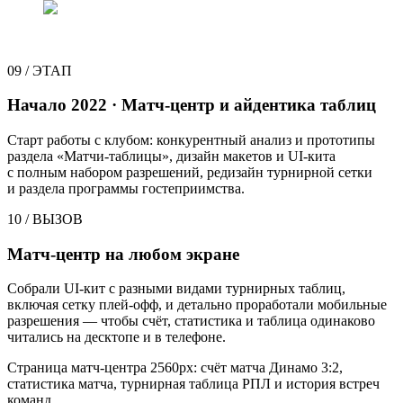
09
/
ЭТАП
Начало 2022 · Матч-центр и айдентика таблиц
Старт работы с клубом: конкурентный анализ и прототипы
раздела «Матчи-таблицы», дизайн макетов и UI-кита
с полным набором разрешений, редизайн турнирной сетки
и раздела программы гостеприимства.
10
/
ВЫЗОВ
Матч-центр на любом экране
Собрали UI-кит с разными видами турнирных таблиц,
включая сетку плей-офф, и детально проработали мобильные
разрешения — чтобы счёт, статистика и таблица одинаково
читались на десктопе и в телефоне.
Страница матч-центра 2560px: счёт матча Динамо 3:2,
статистика матча, турнирная таблица РПЛ и история встреч
команд.