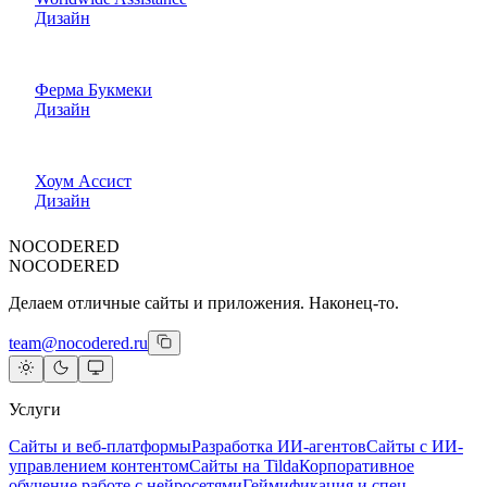
Дизайн
Ферма Букмеки
Дизайн
Хоум Ассист
Дизайн
NOCODERED
NOCODERED
Делаем отличные сайты и приложения. Наконец-то.
team@nocodered.ru
Услуги
Сайты и веб-платформы
Разработка ИИ-агентов
Сайты с ИИ-
управлением контентом
Сайты на Tilda
Корпоративное
обучение работе с нейросетями
Геймификация и спец-