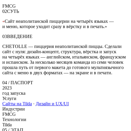
FMCG
02
СУТЬ
«
Сайт неаполитанской пиццерии на четырёх языках —
и меню, которое уходит сразу в вёрстку и в печать.
»
03
ВВЕДЕНИЕ
CHETOLLE — пиццерия неаполитанской пиццы. Сделали
сайт с нуля: дизайн-концепт, структура, вёрстка и запуск
на четырёх языках — английском, итальянском, французском
и испанском. За несколько месяцев команда из семи человек
прошла путь от первого макета до готового мультиязычного
сайта с меню в двух форматах — на экране и в печати.
04
/ ПАСПОРТ
2023
год запуска
Услуги
Сайты на Tilda
·
Дизайн и UX/UI
Индустрии
FMCG
Технологии
Tilda
05
/
ЭТАП