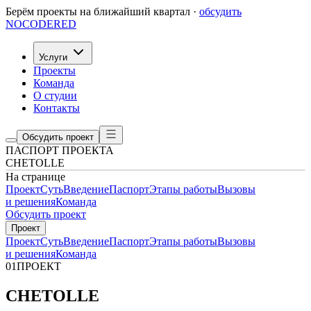
Берём проекты на ближайший квартал ·
обсудить
NOCODERED
Услуги
Проекты
Команда
О студии
Контакты
Обсудить проект
ПАСПОРТ ПРОЕКТА
CHETOLLE
На странице
Проект
Суть
Введение
Паспорт
Этапы работы
Вызовы
и решения
Команда
Обсудить проект
Проект
Проект
Суть
Введение
Паспорт
Этапы работы
Вызовы
и решения
Команда
01
ПРОЕКТ
CHETOLLE