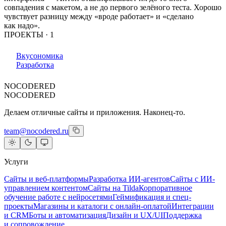
совпадения с макетом, а не до первого зелёного теста. Хорошо
чувствует разницу между «вроде работает» и «сделано
как надо».
ПРОЕКТЫ ·
1
Вкусономика
Разработка
NOCODERED
NOCODERED
Делаем отличные сайты и приложения. Наконец-то.
team@nocodered.ru
Услуги
Сайты и веб-платформы
Разработка ИИ-агентов
Сайты с ИИ-
управлением контентом
Сайты на Tilda
Корпоративное
обучение работе с нейросетями
Геймификация и спец-
проекты
Магазины и каталоги с онлайн-оплатой
Интеграции
и CRM
Боты и автоматизация
Дизайн и UX/UI
Поддержка
и сопровождение